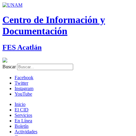
Centro de Información y
Documentación
FES Acatlán
Buscar
Facebook
Twitter
Instagram
YouTube
Inicio
El CID
Servicios
En Línea
Boletín
Actividades